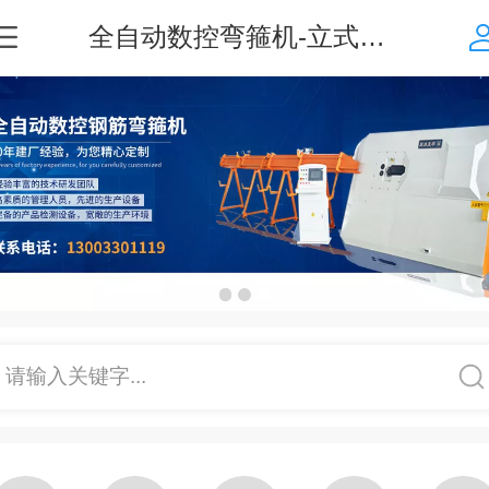
全自动数控弯箍机-立式钢筋弯曲中心-五机头弯箍机-箍筋板筋一体机-无锡华夏机械制造有限公司
请输入关键字...